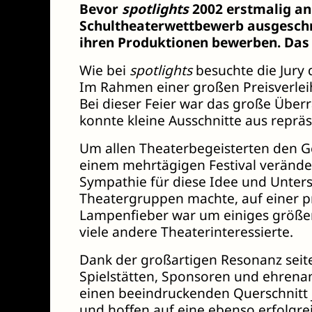
Bevor
spotlights
2002 erstmalig an
Schultheaterwettbewerb ausgeschri
ihren Produktionen bewerben.
Das
Wie bei
spotlights
besuchte die Jury 
Im Rahmen einer großen Preisverle
Bei dieser Feier war das große Über
konnte kleine Ausschnitte aus reprä
Um allen Theaterbegeisterten den Ge
einem mehrtägigen Festival verände
Sympathie für diese Idee und Unters
Theatergruppen machte, auf einer pr
Lampenfieber war um einiges größer
viele andere Theaterinteressierte.
Dank der großartigen Resonanz seit
Spielstätten, Sponsoren und ehrena
einen beeindruckenden Querschnitt j
und hoffen auf eine ebenso erfolgre