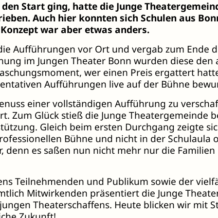
 den Start ging, hatte die Junge Theatergemein
eben. Auch hier konnten sich Schulen aus Bon
 Konzept war aber etwas anders.
die Aufführungen vor Ort und vergab zum Ende de
ihung im Jungen Theater Bonn wurden diese den 
raschungsmoment, wer einen Preis ergattert hatt
sentativen Aufführungen live auf der Bühne bewu
nuss einer vollständigen Aufführung zu verscha
rt. Zum Glück stieß die Junge Theatergemeinde b
tützung. Gleich beim ersten Durchgang zeigte sic
ofessionellen Bühne und nicht in der Schulaula o
, denn es saßen nun nicht mehr nur die Familie
ens Teilnehmenden und Publikum sowie der vielf
mtlich Mitwirkenden präsentiert die Junge Theat
ungen Theaterschaffens. Heute blicken wir mit St
iche Zukunft!